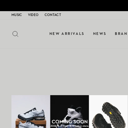
コ
ン
MUSIC
VIDEO
CONTACT
テ
ン
ツ
サイトを検索する
NEW ARRIVALS
NEWS
BRAN
に
ス
キ
ッ
プ
す
る